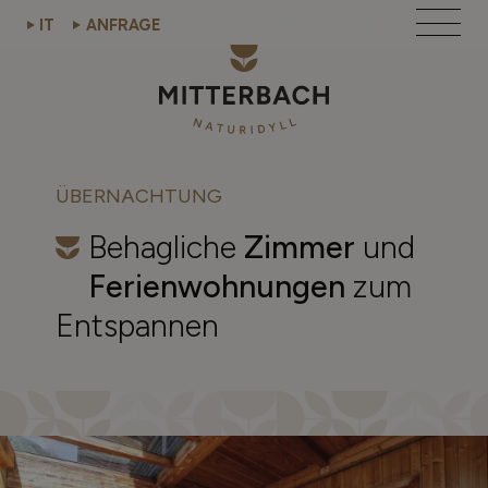
IT
ANFRAGE
Willkommen
ÜBERNACHTUNG
Übernachtung
Behagliche
Zimmer
und
Sommer
Ferienwohnungen
zum
Winter
Entspannen
Preise / Leistungen
360° Zimmeransicht
Kontakt / Anfrage