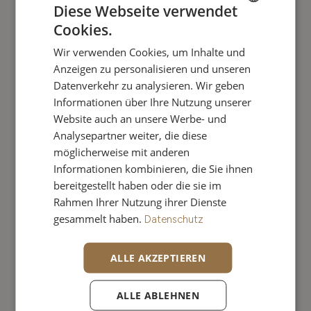
großflächigen Zimmer erfüllen sämtliche
Diese Webseite verwendet
Bedürfnisse. Vom Familienzimmer mit zwei
Cookies.
GERMAN
getrennten Schlafzimmern bis hin zu
Wir verwenden Cookies, um Inhalte und
ITALIAN
Zimmern, die sich auf zwei Ebenen
Anzeigen zu personalisieren und unseren
erstrecken - Freiraum und Privatsphäre sind
Datenverkehr zu analysieren. Wir geben
stets inklusive. Alle unsere Zimmer sind
Informationen über Ihre Nutzung unserer
komfortabel ausgestattet und bieten viel
Website auch an unsere Werbe- und
Analysepartner weiter, die diese
Platz für Gemeinsamkeit. Falls Sie als
möglicherweise mit anderen
Gruppe kommen möchten: Wir bieten
Informationen kombinieren, die Sie ihnen
Ihnen verschiedene Unterbringungs- und
bereitgestellt haben oder die sie im
Verpflegungsmöglichkeiten, erkundigen Sie
Rahmen Ihrer Nutzung ihrer Dienste
sich bei uns!
gesammelt haben.
Datenschutz
ALLE AKZEPTIEREN
LEISTUNGEN
ALLE ABLEHNEN