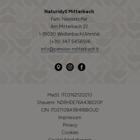
Naturidyll Mitterbach
Fam. Niederkofler
Am Mitterbach 22
I-39030 Weißenbach/Ahrntal
(+39) 347 5456596
info@pension-mitterbach.it
MwSt. IT03162120210
Steuernr. NDRHDE76A43B220P
CIN: IT021108A1BHRBBGUD
Impressum
Privacy
Cookies