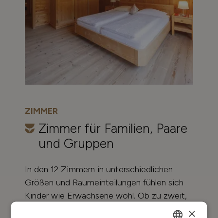
ZIMMER
Zimmer für Familien, Paare
und Gruppen
In den 12 Zimmern in unterschiedlichen
Größen und Raumeinteilungen fühlen sich
Kinder wie Erwachsene wohl. Ob zu zweit,
als Familie oder in der Gruppe: Die
×