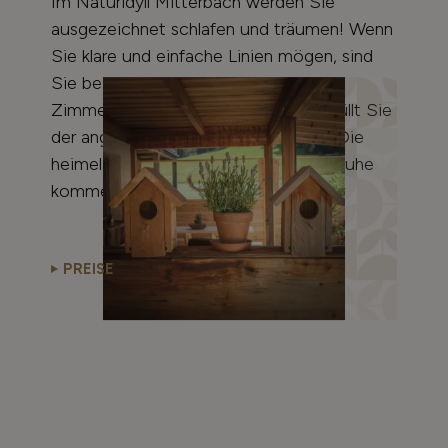
Im Naturidyll Mitterbach werden Sie
ausgezeichnet schlafen und träumen! Wenn
Sie klare und einfache Linien mögen, sind
Sie bei uns genau richtig. In unseren
Zimmern und Ferienwohnungen umhüllt Sie
der angenehme Duft von Naturholz. Die
heimelige Atmosphäre lässt Sie zur Ruhe
kommen.
PREISE